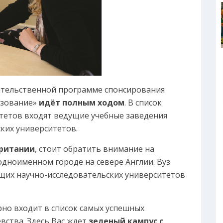
ительственной программе спонсирования
азование»
идёт полным ходом
. В список
тетов входят ведущие учебные заведения
ских университетов.
британии
, стоит обратить внимание на
одноименном городе на севере Англии. Вуз
щих научно-исследовательских университетов
рно входит в список самых успешных
вства. Здесь Вас ждет
зеленый кампус с