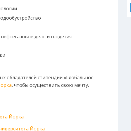
нологии
родообустройство
 нефтегазовое дело и геодезия
ки
ивых обладателей стипендии «Глобальное
Йорка
, чтобы осуществить свою мечту.
ета Йорка
ниверситета Йорка