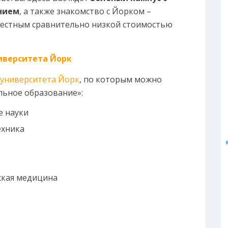
нием
, а также знакомство с Йорком –
вестным сравнительно низкой стоимостью
иверситета Йорк
университета Йорк
, по которым можно
льное образование»:
 науки
ехника
ская медицина