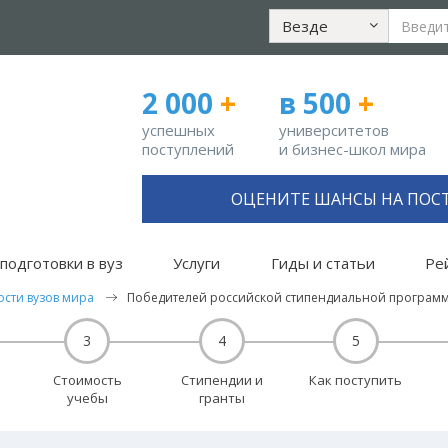
Везде
2 000
+
в 500
+
успешных
университетов
поступлений
и бизнес-школ мира
ОЦЕНИТЕ ШАНСЫ НА ПОС
подготовки в вуз
Услуги
Гиды и статьи
Ре
ости вузов мира
Победителей российской стипендиальной программ
3
4
5
Стоимость
Стипендии и
Как поступить
учебы
гранты