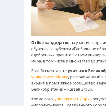
Отбор кандидатов
на участие в прав
обучения за рубежом «Глобальное обр
одобренных правительством универси
мира, в том числе и множество британ
Если Вы мечтатете
учиться в Велико
университет Йорка
, расположенный в 
входит в престижное сообщество веду
Великобритании – Russell Group.
Кроме того,
университет Йорка
регуля
«молодых» вузов Соединенного Короле