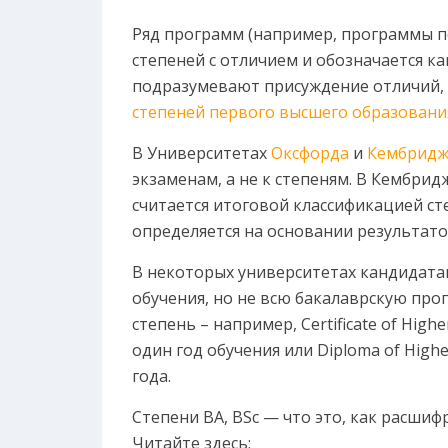
Ряд программ (например, программы п
степеней с отличием и обозначается как
подразумевают присуждение отличий,
степеней первого высшего образовани
В Университетах
Оксфорда
и
Кембридж
экзаменам, а не к степеням. В Кембри
считается итоговой классификацией ст
определяется на основании результатов
В некоторых университетах кандидата
обучения, но не всю бакалаврскую про
степень – например, Certificate of Higher
один год обучения или Diploma of Highe
года.
Степени BA, BSc — что это, как расши
Читайте здесь: