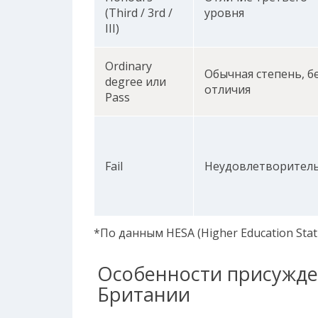
(Third / 3rd /
уровня
III)
Ordinary
Обычная степень, б
degree или
отличия
Pass
Fail
Неудовлетворител
*По данным HESA (Higher Education Stati
Особенности присужде
Британии