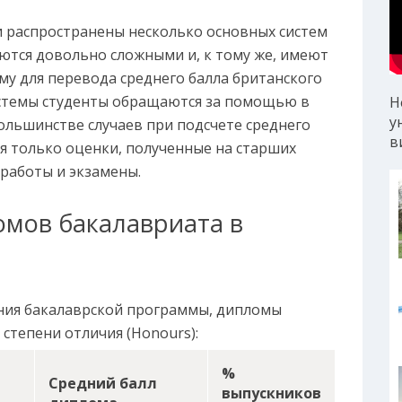
и распространены несколько основных систем
яются довольно сложными и, к тому же, имеют
ому для перевода среднего балла британского
истемы студенты обращаются за помощью в
Н
у
ольшинстве случаев при подсчете среднего
в
я только оценки, полученные на старших
 работы и экзамены.
омов бакалавриата в
ния бакалаврской программы, дипломы
степени отличия (Honours):
%
Средний балл
выпускников