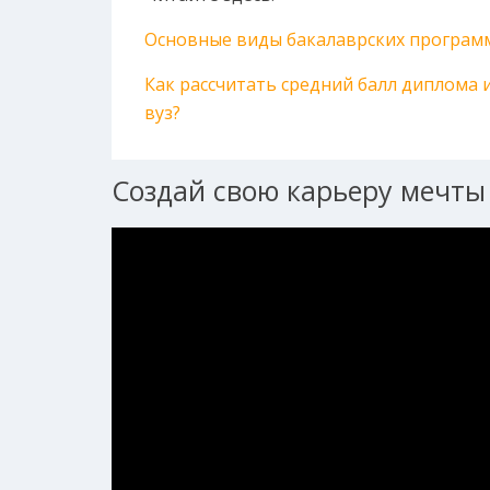
Основные виды бакалаврских программ
Как рассчитать средний балл диплома 
вуз?
Создай свою карьеру мечты