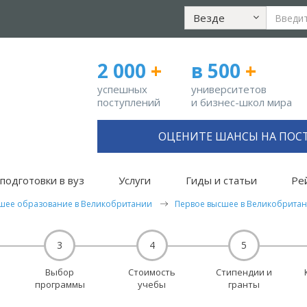
Везде
2 000
+
в 500
+
успешных
университетов
поступлений
и бизнес-школ мира
ОЦЕНИТЕ ШАНСЫ НА ПОС
подготовки в вуз
Услуги
Гиды и статьи
Ре
шее образование в Великобритании
Первое высшее в Великобрита
3
4
5
Выбор
Стоимость
Стипендии и
программы
учебы
гранты