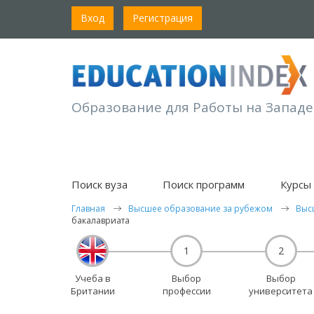
Вход
Регистрация
Образование для Работы на Западе
Поиск вуза
Поиск программ
Курсы 
Главная
Высшее образование за рубежом
Выс
бакалавриата
1
2
Учеба в
Выбор
Выбор
Британии
профессии
университета