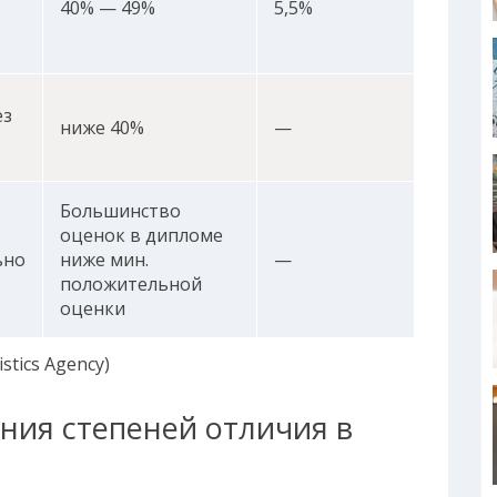
40% — 49%
5,5%
ез
ниже 40%
—
Большинство
оценок в дипломе
ьно
ниже мин.
—
положительной
оценки
stics Agency)
ния степеней отличия в