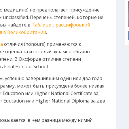
о медицине) не предполагает присуждение
 unclassified. Перечень степеней, которые не
 вы найдете в
Таблице с расшифровкой
я в Великобритании
.
а
отличия (honours) применяются к
дже оценка за итоговый экзамен обычно
епени. В Оксфорде отличие степени
 Final Honour School.
м, успешно завершившим один или два года
грамму, может быть присуждена более низкая
 Education или Higher National Certificate за
r Education или Higher National Diploma за два
фровывается, в чем разница между ними?