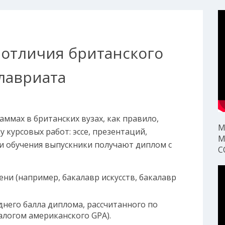
 отличия британского
лавриата
ммах в британских вузах, как правило,
М
 курсовых работ: эссе, презентаций,
М
и обучения выпускники получают диплом с
С
ни (например, бакалавр искусств, бакалавр
еднего балла диплома, рассчитанного по
налогом американского GPA).