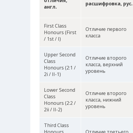
отличия,
расшифровка, рус.
англ.
First Class
Отличие первого
Honours (First
класса
/ 1st / I)
Upper Second
Отличие второго
Class
класса, верхний
Honours (2:1 /
уровень
2i / II-1)
Lower Second
Отличие второго
Class
класса, нижний
Honours (2:2 /
уровень
2ii / II-2)
Third Class
Honours
Отличие третьего