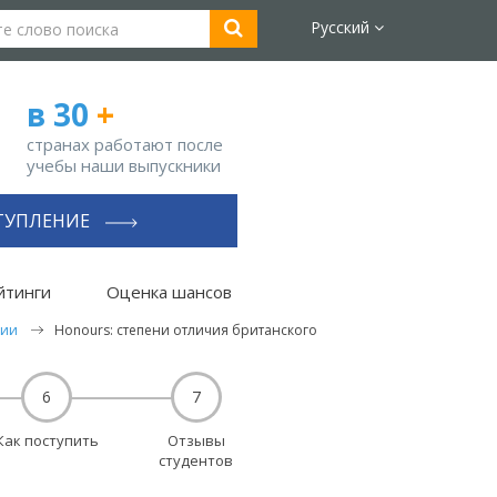
Русский
в 30
+
странах работают после
учебы наши выпускники
ТУПЛЕНИЕ
йтинги
Оценка шансов
нии
Honours: степени отличия британского
6
7
Как поступить
Отзывы
студентов