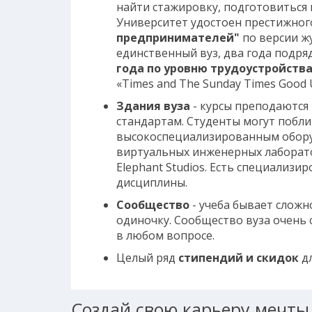
найти стажировку, подготовиться
Университет удостоен престижног
предпринимателей"
по версии жу
единственный вуз, два года подр
года по уровню трудоустройств
«Times and The Sunday Times Good Un
Здания вуза
- курсы преподаются
стандартам. Студенты могут побл
высокоспециализированным обору
виртуальных инженерных лаборат
Elephant Studios. Есть специализ
дисциплины.
Сообщество
- учеба бывает сложн
одиночку. Сообщество вуза очень 
в любом вопросе.
Целый ряд
стипендий и скидок
дл
Создай свою карьеру мечты