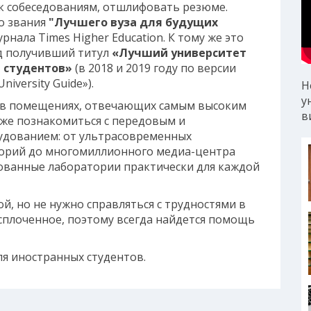
 к собеседованиям, отшлифовать резюме.
о звания
"Лучшего вуза для будущих
рнала Times Higher Education. К тому же это
яд получивший титул
«Лучший университет
а студентов»
(в 2018 и 2019 году по версии
iversity Guide»).
Н
у
 в помещениях, отвечающих самым высоким
в
иже познакомиться с передовым и
дованием: от ультрасовременных
орий до многомиллионного медиа-центра
ированные лаборатории практически для каждой
ой, но не нужно справляться с трудностями в
сплоченное, поэтому всегда найдется помощь
я иностранных студентов.