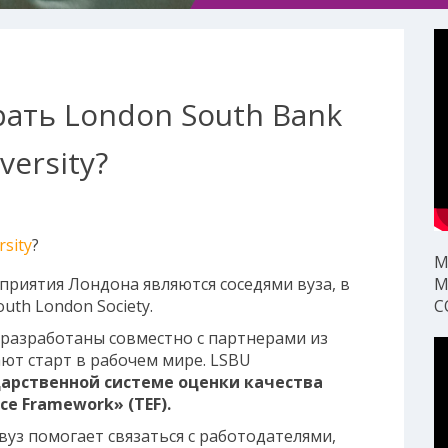
ать London South Bank
versity?
sity
?
М
приятия Лондона являются соседями вуза, в
М
uth London Society.
С
 разработаны совместно с партнерами из
ют старт в рабочем мире. LSBU
дарственной системе оценки качества
ce Framework» (TEF).
 вуз помогает связаться с работодателями,