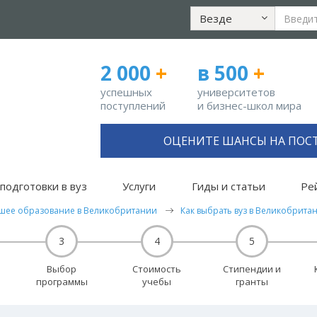
Везде
2 000
+
в 500
+
успешных
университетов
поступлений
и бизнес-школ мира
ОЦЕНИТЕ ШАНСЫ НА ПОС
подготовки в вуз
Услуги
Гиды и статьи
Ре
шее образование в Великобритании
Как выбрать вуз в Великобрита
3
4
5
Выбор
Стоимость
Стипендии и
программы
учебы
гранты