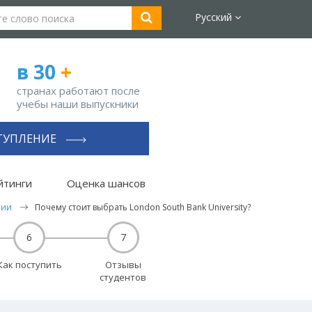
Русский
в 30
+
странах работают после
учебы наши выпускники
ТУПЛЕНИЕ
йтинги
Оценка шансов
нии
Почему стоит выбрать London South Bank University?
6
7
Как поступить
Отзывы
студентов