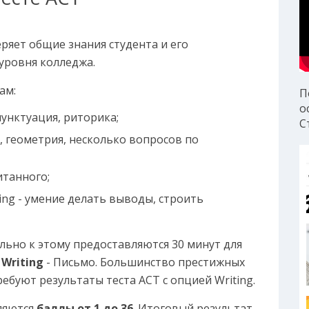
меряет общие знания студента и его
 уровня колледжа.
ам:
П
о
 пунктуация, риторика;
С
, геометрия, несколько вопросов по
итанного;
ing - умение делать выводы, строить
ельно к этому предоставляются 30 минут для
и
Writing
- Письмо. Большинство престижных
ебуют результаты теста ACT с опцией Writing.
сляются
баллы от 1 до 36
. Итоговый результат