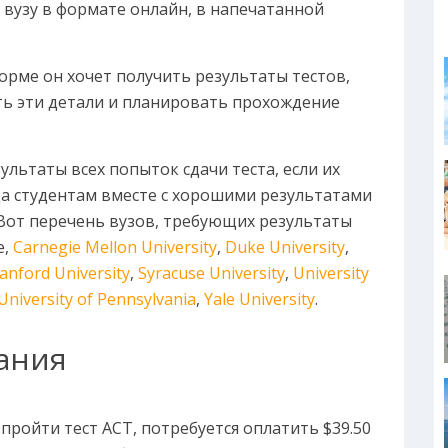
вузу в формате онлайн, в напечатанной
форме он хочет получить результаты тестов,
ть эти детали и планировать прохождение
льтаты всех попыток сдачи теста, если их
да студентам вместе с хорошими результатами
 Вот перечень вузов, требующих результаты
e,
Carnegie Mellon University
,
Duke University
,
anford University
,
Syracuse University
,
University
University of Pennsylvania
,
Yale University
.
ания
пройти тест ACT, потребуется оплатить $39.50