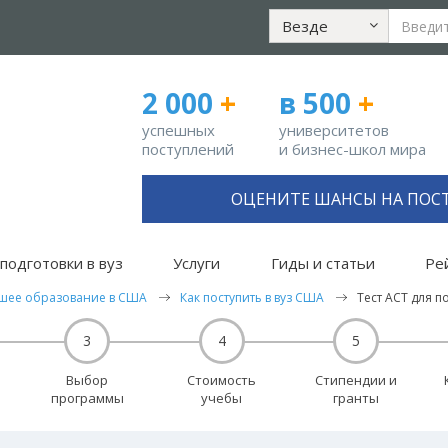
Везде
2 000
+
в 500
+
успешных
университетов
поступлений
и бизнес-школ мира
ОЦЕНИТЕ ШАНСЫ НА ПОС
подготовки в вуз
Услуги
Гиды и статьи
Ре
шее образование в США
Как поступить в вуз США
Тест ACT для п
3
4
5
Выбор
Стоимость
Стипендии и
программы
учебы
гранты