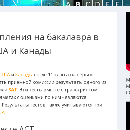
упления на бакалавра в
ША и Канады
 США
и
Канады
после 11 класса на первое
М
ть приемной комиссии результаты одного из
М
или
SAT
. Эти тесты вместе с транскриптом -
С
метах с оценками по ним - являются
 Результаты тестов также учитываются при
ША
.
есте ACT