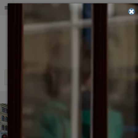
ОЦЕНИТЕ ШАНСЫ НА ПОСТУПЛЕНИЕ
2 000
+
в 500
+
в 30
+
успешных
университетов
странах работают
поступлений
и бизнес-школ
после учебы
мира
наши выпускники
Разделы