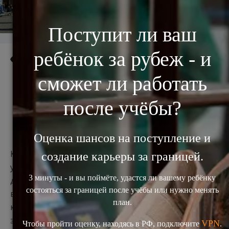
6218
Россияне выбирают учебу
в Голландии
Количество российских студентов в Нидерландах
увеличилось в четыре раза за последние 10 лет. По
данным
Nuffic Neso Russia
, в 2016/17 учебном году
в университетах Голландии на дипломных и
краткосрочных программах были
зарегистрированы более 1230 студентов из России