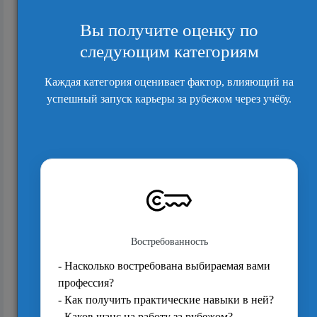
5510
Щедрые стипендии университета Zuyd
6086