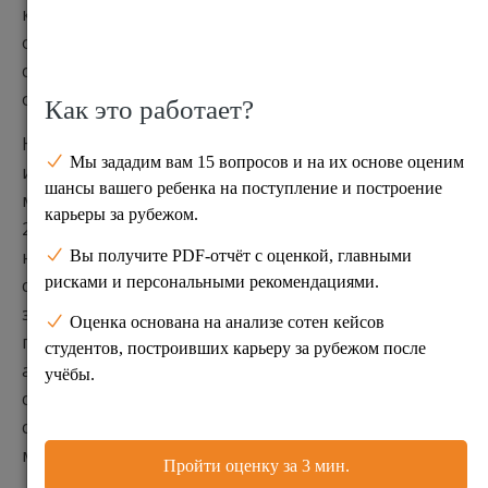
ключевых секторах экономики Нидерландов, но
особенно высок спрос на технических
специалистов, дефицит которых ощущается особо
остро.
Нидерланды вкладывают значительные средства
и серьезные усилия в развитие
многонациональной образовательной среды. В
2016-2017 учебном году в голландских вузах
насчитывается более 112,000 студентов из 164
стран мира; из них 81,000 человек
зарегистрированы на программах высшего и
постдипломного образования. Университеты
активно наращивают международное
сотрудничество в области исследований,
студенческих обменов и академической
мобильности.