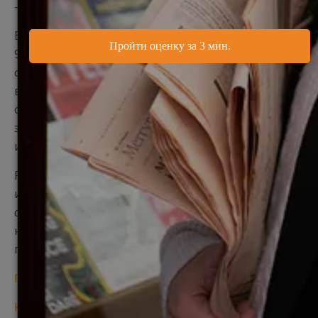
— это на 10% больше, чем годом ранее.
Большинство студентов из России и СНГ (порядка
90 %) изучают программы магистратуры и лишь
около 10 % учатся на программах первого
высшего. Самыми популярными предметными
областями у россиян традиционно являются
экономика и бизнес, дизайн и искусство,
инженерные и технические специальности.
Рост популярности голландского образования у
иностранных учащихся в последнее десятилетие
связан со значительным увеличением программ
на английском языке, их высоким качеством и
привлекательной стоимостью.
Поиск программ голландских университетов
Как выбрать программу бакалавриата в