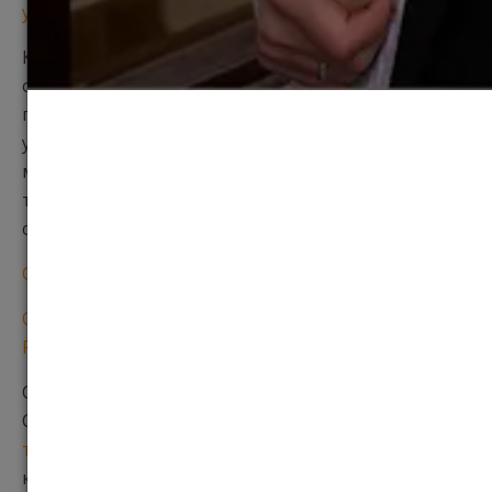
университете прикладных наук Голландии
Кроме того, увеличение притока иностранцев в
образовательные учреждения Нидерландов —
прямое следствие государственных мер по
улучшению доступа к образованию для
международных студентов и привлечению
талантов со всего мира, — например, при помощи
стипендиальных программ.
Стипендии Orange Tulip Scholarship 2017/18
Особенности учебы в Голландии — сравнение с
Россией
Серьезным аргументом для студентов из России и
СНГ являются и хорошие возможности
трудоустройства выпускников в Голландии
. Это
касается профессионалов, занятых во всех