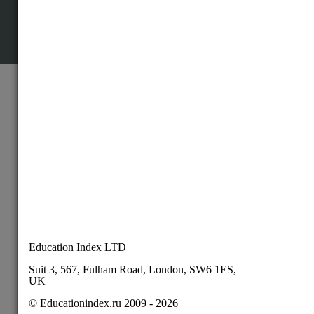
© Educationindex.ru 2009 - 2026
Все права защищены и охраняются законом.
Использование любых материалов сайта разрешено
только при получении согласия правообладателя.
О нас
Контакты
Вакансии
Карта сайта
Пользовательское соглашение
Публичная оферта
Политика конфиденциальности