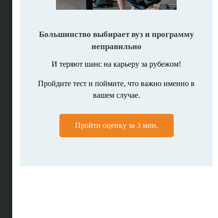
Поисковик программ
Программы по предметам
Поиск вузов
Вузы по странам
Помощь в поступлении
Подбор программ
Личная консультация
Мотивационное письмо
Полное сопровождение
Высшее образование за рубежом
Рейтинги вузов мира
Образование в США
Образование в Британии
Образование в Голландии