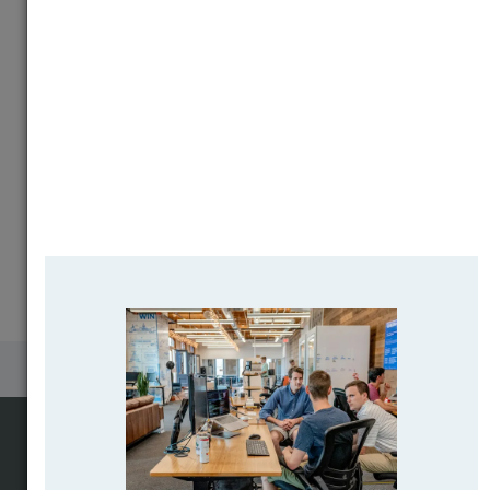
Почему выпускники ВУЗов 🇺🇲🇬🇧🇩🇪🇫🇷 не
остаются для работы?
Поиск программ вузов мира