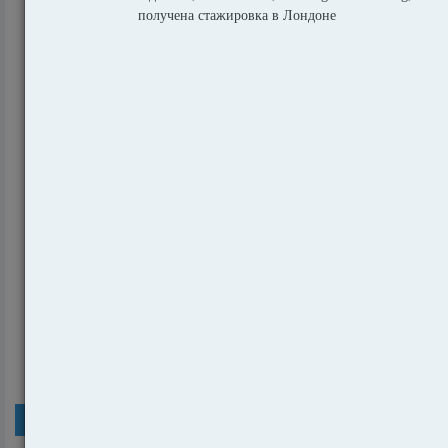
81650
Сравнение дипломов и степеней в Голландии
и России
26920
еще