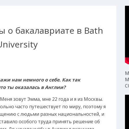
ы о бакалавриате в Bath
niversity
М
М
ажи нам немного о себе. Как так
С
что ты оказалась в Англии?
Меня зовут Эмма, мне 22 года и я из Москвы.
ольно часто путешествует по миру, поэтому я
бщению с людьми разных национальностей, и
оставило особого труда принять решение об
жом. До начала учёбы в Англии я окончила