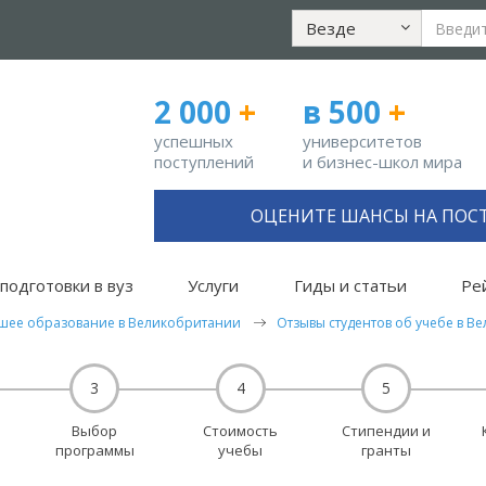
Везде
2 000
+
в 500
+
успешных
университетов
поступлений
и бизнес-школ мира
ОЦЕНИТЕ ШАНСЫ НА ПОС
подготовки в вуз
Услуги
Гиды и статьи
Ре
шее образование в Великобритании
Отзывы студентов об учебе в В
3
4
5
Выбор
Стоимость
Стипендии и
программы
учебы
гранты