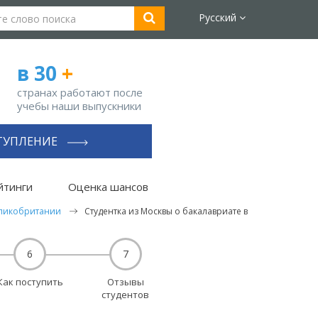
Русский
в 30
+
странах работают после
учебы наши выпускники
ТУПЛЕНИЕ
йтинги
Оценка шансов
еликобритании
Cтудентка из Москвы о бакалавриате в
6
7
Как поступить
Отзывы
студентов