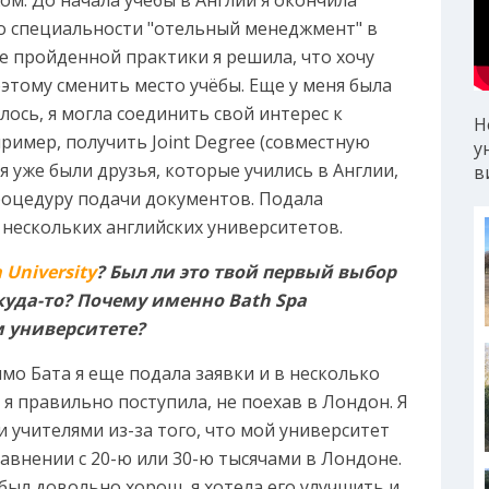
о специальности "отельный менеджмент" в
е пройденной практики я решила, что хочу
этому сменить место учёбы. Еще у меня была
лось, я могла соединить свой интерес к
Н
пример, получить Joint Degree (совместную
у
я уже были друзья, которые учились в Англии,
в
процедуру подачи документов. Подала
 нескольких английских университетов.
 University
? Был ли это твой первый выбор
куда-то? Почему именно Bath Spa
ом университете?
имо Бата я еще подала заявки и в несколько
я правильно поступила, не поехав в Лондон. Я
 учителями из-за того, что мой университет
равнении с 20-ю или 30-ю тысячами в Лондоне.
был довольно хорош, я хотела его улучшить и