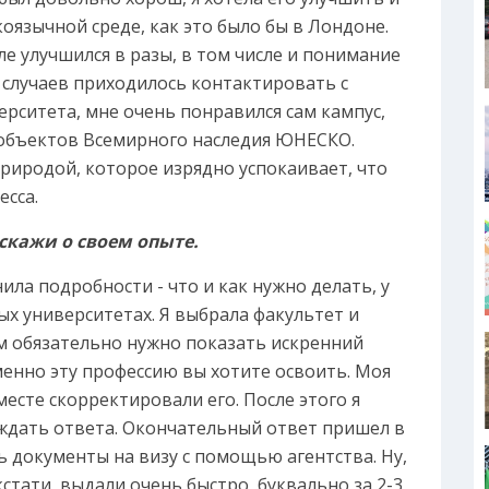
коязычной среде, как это было бы в Лондоне.
е улучшился в разы, в том числе и понимание
 случаев приходилось контактировать с
ерситета, мне очень понравился сам кампус,
 объектов Всемирного наследия ЮНЕСКО.
природой, которое изрядно успокаивает, что
есса.
сскажи о своем опыте.
снила подробности - что и как нужно делать, у
ных университетах. Я выбрала факультет и
м обязательно нужно показать искренний
менно эту профессию вы хотите освоить. Моя
есте скорректировали его. После этого я
 ждать ответа. Окончательный ответ пришел в
ть документы на визу с помощью агентства. Ну,
кстати, выдали очень быстро, буквально за 2-3