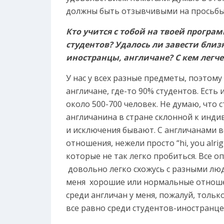
должны быть отзывчивыми на просьбы
Кто учится с тобой на твоей програ
студентов? Удалось ли завести близк
иностранцы, англичане? С кем легч
У нас у всех разные предметы, поэтому
англичане, где-то 90% студентов. Есть 
около 500-700 человек. Не думаю, что с
англичанина в стране склонной к инди
и исключения бывают. С англичанами в
отношения, нежели просто “hi, you alri
которые не так легко пробиться. Все о
довольно легко схожусь с разными люд
меня хорошие или нормальные отноше
среди англичан у меня, пожалуй, тольк
все равно среди студентов-иностранце