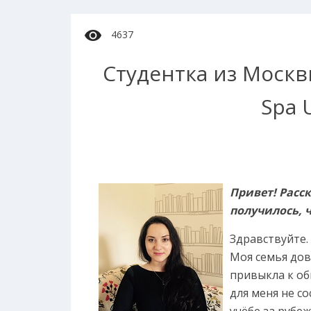
4637
Cтудентка из Москв
Spa U
Привет! Расск
получилось, 
Здравствуйте. 
Моя семья дов
привыкла к о
для меня не с
учёбе за рубе