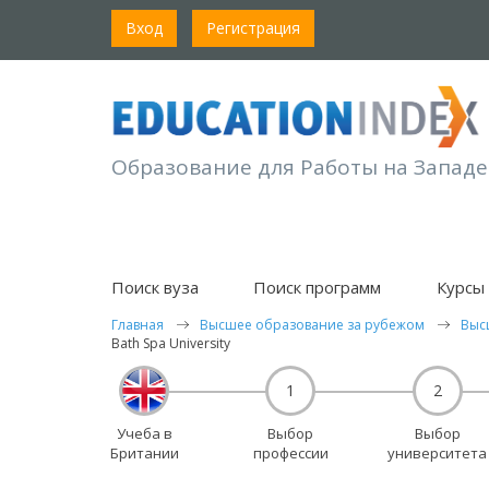
Вход
Регистрация
Образование для Работы на Западе
Поиск вуза
Поиск программ
Курсы 
Главная
Высшее образование за рубежом
Выс
Bath Spa University
1
2
Учеба в
Выбор
Выбор
Британии
профессии
университета