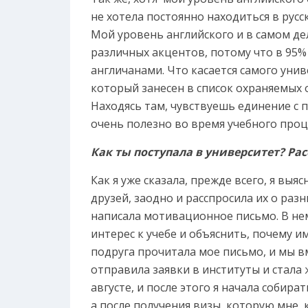
не хотела постоянно находиться в русс
Мой уровень английского и в самом дел
различных акцентов, потому что в 95%
англичанами. Что касается самого унив
который занесен в список охраняемых
Находясь там, чувствуешь единение с 
очень полезно во время учебного проц
Как ты поступала в университет? Ра
Как я уже сказала, прежде всего, я выя
друзей, заодно и расспросила их о раз
написала мотивационное письмо. В не
интерес к учебе и объяснить, почему и
подруга прочитала мое письмо, и мы вм
отправила заявки в институты и стала
августе, и после этого я начала собира
а после получения визы, которую мне, 