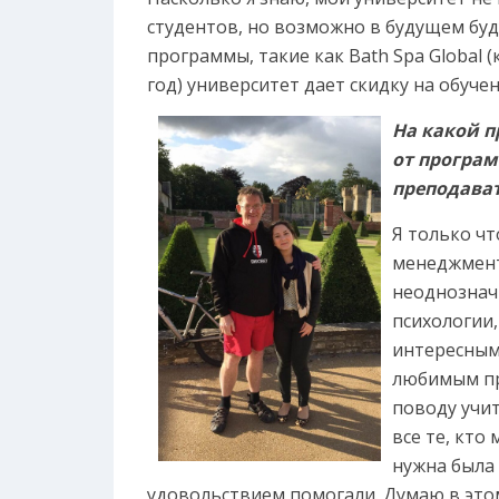
студентов, но возможно в будущем буд
программы, такие как Bath Spa Global (
год) университет дает скидку на обучен
На какой п
от програм
преподава
Я только чт
менеджмент
неоднозначн
психологии,
интересным
любимым пр
поводу учит
все те, кто
нужна была 
удовольствием помогали. Думаю в это