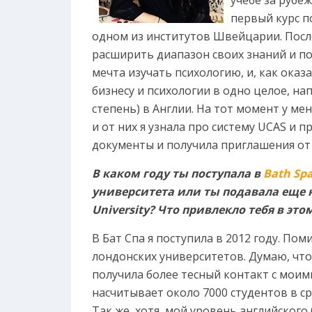
первый курс п
одном из институтов Швейцарии. Посл
расширить диапазон своих знаний и по
мечта изучать психологию, и, как оказа
бизнесу и психологии в одно целое, на
степень) в Англии. На тот момент у мен
и от них я узнала про систему UCAS и 
документы и получила приглашения от
В каком году ты поступала в
Bath Spa
университета или ты подавала еще 
University? Что привлекло тебя в эт
В Бат Спа я поступила в 2012 году. Пом
лондонских университетов. Думаю, что 
получила более тесный контакт с моими
насчитывает около 7000 студентов в с
Так же, хотя мой уровень английского 