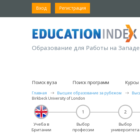
Вход
Регистрация
Образование для Работы на Западе
Поиск вуза
Поиск программ
Курсы 
Главная
Высшее образование за рубежом
Выс
Birkbeck University of London
1
2
Учеба в
Выбор
Выбор
Британии
профессии
университета