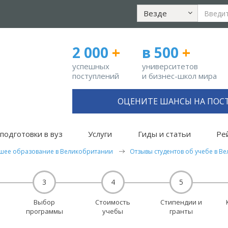
Везде
2 000
+
в 500
+
успешных
университетов
поступлений
и бизнес-школ мира
ОЦЕНИТЕ ШАНСЫ НА ПОС
подготовки в вуз
Услуги
Гиды и статьи
Ре
шее образование в Великобритании
Отзывы студентов об учебе в В
3
4
5
Выбор
Стоимость
Стипендии и
программы
учебы
гранты