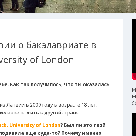
вии о бакалавриате в
versity of London
себе. Как так получилось, что ты оказалась
М
М
С
з Латвии в 2009 году в возрасте 18 лет.
желание пожить в другой стране.
eck, University of London
? Был ли это твой
подавала еще куда-то? Почему именно