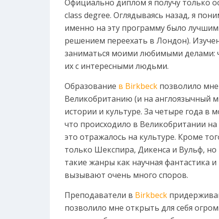
Официально диплом я получу только осе
class degree. Оглядываясь назад, я пон
именно на эту программу было лучшим р
решением переехать в Лондон). Изуче
заниматься моими любимыми делами: ч
их с интересными людьми.
Образование
в Birkbeck
позволило мне
Великобританию (и на англоязычный ми
истории и культуре. За четыре года в 
что происходило в Великобритании на 
это отражалось на культуре. Кроме тог
только Шекспира, Дикенса и Вульф, но 
такие жанры как научная фантастика и
вызывают очень много споров.
Преподаватели в
Birkbeck
придерживаю
позволило мне открыть для себя огром