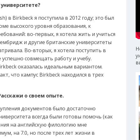
м университете?
h) в Birkbeck я поступила в 2012 году; это был
оме высокого уровня образования, к
ебований: во-первых, я хотела жить и учиться
Кембридж и другие британские университеты
Н
тривала. Во-вторых, я хотела поступить в
у
 успешно совмещать работу и учебу.
в
irkbeck оказалась идеальным вариантом.
т, что кампус Birkbeck находился в трех
 Расскажи о своем опыте.
тупления документов было достаточно
ниверситета всегда были готовы помочь (как
ления на английскую филологию мне
ум, на 7.0, но после трех лет жизни в