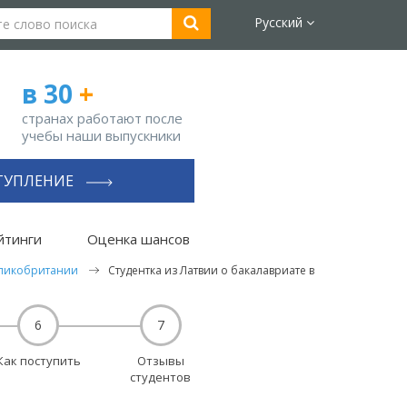
Русский
в 30
+
странах работают после
учебы наши выпускники
ТУПЛЕНИЕ
йтинги
Оценка шансов
еликобритании
Студентка из Латвии о бакалавриате в
6
7
Как поступить
Отзывы
студентов