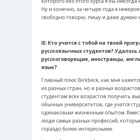
которого без этого курса я бы никогда 
Ну и конечно, за четыре года я неверо
свободно говорю, пишу и даже думаю н
IE: Кто учится с тобой на твоей про
русскоязычных студентов? Удалось л
русскоговорящие, иностранцы, англ
язык?
Главный плюс Birkbeck, как мне кажется
из разных стран, но и разных возрасто
студентам всех возрастов получать вы
обычных университетов, где учатся ст
одинаковым жизненным опытом. Вместе
люди самых разных профессий, которые
гораздо более интересными.